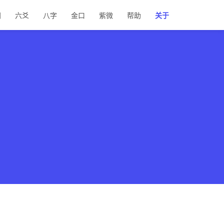
门
六爻
八字
金口
紫微
帮助
关于