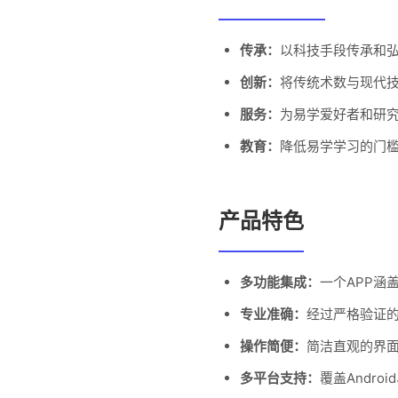
传承：
以科技手段传承和
创新：
将传统术数与现代
服务：
为易学爱好者和研
教育：
降低易学学习的门
产品特色
多功能集成：
一个APP涵
专业准确：
经过严格验证
操作简便：
简洁直观的界
多平台支持：
覆盖Androi