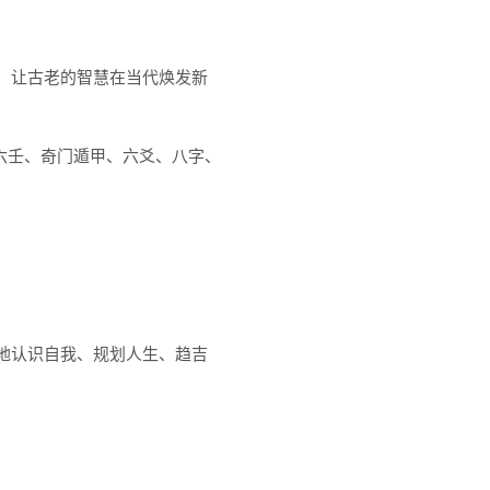
，让古老的智慧在当代焕发新
六壬、奇门遁甲、六爻、八字、
地认识自我、规划人生、趋吉